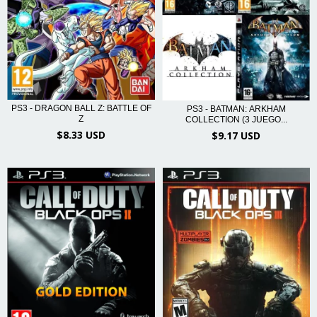
PS3 - DRAGON BALL Z: BATTLE OF
PS3 - BATMAN: ARKHAM
Z
COLLECTION (3 JUEGO...
$8.33 USD
$9.17 USD