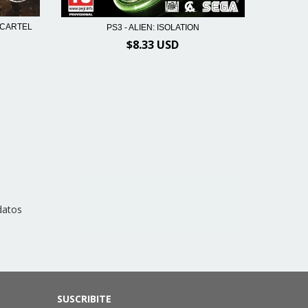
S CARTEL
PS3 - ALIEN: ISOLATION
PS3 -
$8.33 USD
datos
SUSCRIBITE