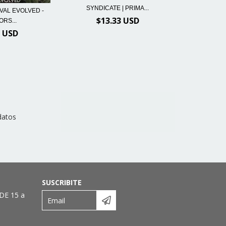
SYNDICATE | PRIMA...
IVAL EVOLVED -
$13.33 USD
RS...
3 USD
datos
SUSCRIBITE
DE 15 a