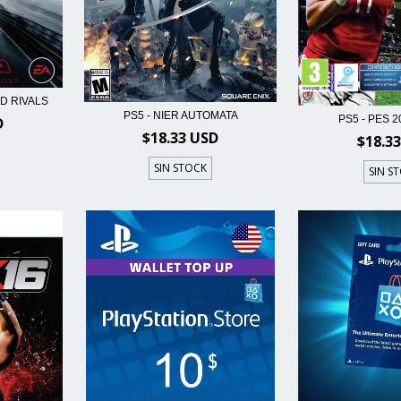
D RIVALS
PS5 - NIER AUTOMATA
PS5 - PES 
D
$18.33 USD
$18.3
SIN STOCK
SIN S