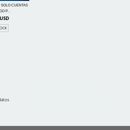
D SOLO CUENTAS
O P...
 USD
TOCK
datos